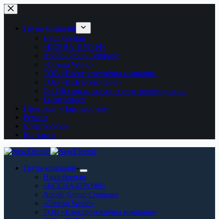
Перейти
до
вмісту
Група компаній
Наші бренди
«КСЕНА-ПРОФІ»
Apollo Group Company
«Omega World»
ТОВ «Електротехнічна компанія»
ТОВ «ВЕБ Інжинірінг»
On-Off.com.ua магазин електрообладнання
Енергопрофі
Програма «Партнерство»
Ремонт
Електроблюз
Контакти
Група компаній
Наші бренди
«КСЕНА-ПРОФІ»
Apollo Group Company
«Omega World»
ТОВ «Електротехнічна компанія»