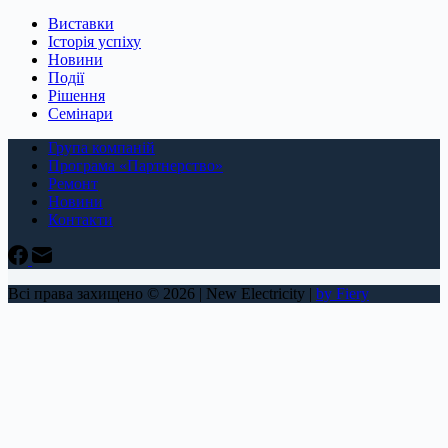
Виставки
Історія успіху
Новини
Події
Рішення
Семінари
Група компаній
Програма «Партнерство»
Ремонт
Новини
Контакти
Всі права захищено © 2026 | New Electricity |
by Fiery