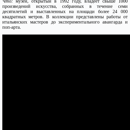
Что:
музей, открытый в 1992 году, владеет свыше 1000
произведений искусства, собранных в течение семи
десятилетий и выставленных на площади более 24 000
квадратных метров. В коллекции представлены работы от
итальянских мастеров до экспериментального авангарда и
поп-арта.