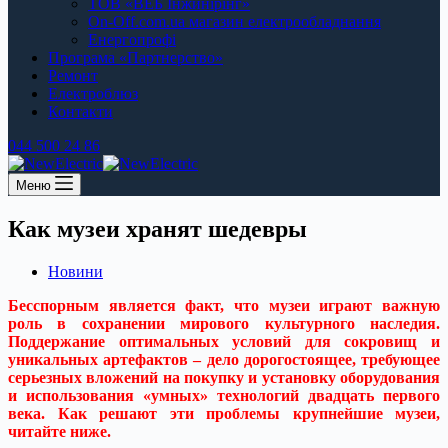
ТОВ «ВЕБ Інжинірінг»
On-Off.com.ua магазин електрообладнання
Енергопрофі
Програма «Партнерство»
Ремонт
Електроблюз
Контакти
044 500 24 86
Меню
Как музеи хранят шедевры
Новини
Бесспорным является факт, что музеи играют важную
роль в сохранении мирового культурного наследия.
Поддержание оптимальных условий для сокровищ и
уникальных артефактов – дело дорогостоящее, требующее
серьезных вложений на покупку и установку оборудования
и использования «умных» технологий двадцать первого
века. Как решают эти проблемы крупнейшие музеи,
читайте ниже.