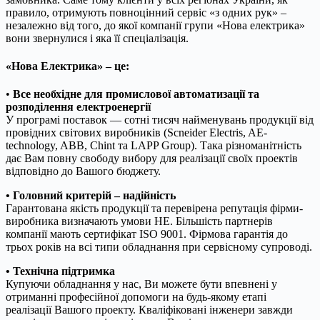
правило, отримують повноцінний сервіс «з одних рук» –
незалежно від того, до якої компанії групи «Нова електрика»
вони звернулися і яка її спеціалізація.
«Нова Електрика» – це:
•
Все необхідне для промислової автоматизації та
розподілення електроенергії
У програмі поставок — сотні тисяч найменувань продукції від
провідних світових виробників (Scneider Electris, AE-
technology, ABB, Chint та LAPP Group). Така різноманітність
дає Вам повну свободу вибору для реалізації своїх проектів
відповідно до Вашого бюджету.
• Головний критерій – надійність
Гарантована якість продукції та перевірена репутація фірми-
виробника визначають умови НЕ. Більшість партнерів
компанії мають сертифікат ISO 9001. Фірмова гарантія до
трьох років на всі типи обладнання при сервісному супроводі.
• Технічна підтримка
Купуючи обладнання у нас, Ви можете бути впевнені у
отриманні професійної допомоги на будь-якому етапі
реалізації Вашого проекту. Кваліфіковані інженери завжди