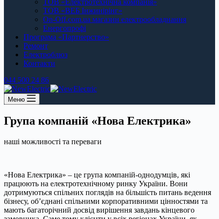
ТОВ «Електротехнічна компанія»
ТОВ «ВЕБ Інжинірінг»
On-Off.com.ua магазин електрообладнання
Енергопрофі
Програма «Партнерство»
Ремонт
Електроблюз
Контакти
044 500 24 86
Меню
Група компаній «Нова Електрика»
наші можливості та переваги
«Нова Електрика» – це група компаній-однодумців, які
працюють на електротехнічному ринку України. Вони
дотримуються спільних поглядів на більшість питань ведення
бізнесу, об’єднані спільними корпоративними цінностями та
мають багаторічний досвід вирішення завдань кінцевого
замовника. Саме тому клієнти у всіх регіонах України, як