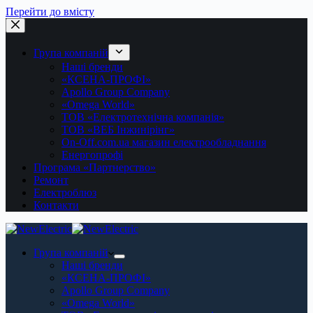
Перейти до вмісту
Група компаній
Наші бренди
«КСЕНА-ПРОФІ»
Apollo Group Company
«Omega World»
ТОВ «Електротехнічна компанія»
ТОВ «ВЕБ Інжинірінг»
On-Off.com.ua магазин електрообладнання
Енергопрофі
Програма «Партнерство»
Ремонт
Електроблюз
Контакти
Група компаній
Наші бренди
«КСЕНА-ПРОФІ»
Apollo Group Company
«Omega World»