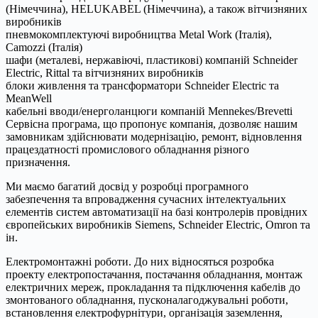
(Німеччина), HELUKABEL (Німеччина), а також вітчизняних
виробників
пневмокомплектуючі виробництва Metal Work (Італія),
Camozzi (Італія)
шафи (металеві, нержавіючі, пластикові) компаній Sсhnеider
Elеctriс, Rittal та вітчизняних виробників
блоки живлення та трансформатори Sсhnеider Elеctriс та
MeanWell
кабельні вводи/енерголанцюги компаній Mennekes/Brevetti
Сервісна програма, що пропонує компанія, дозволяє нашим
замовникам здійснювати модернізацію, ремонт, відновлення
працездатності промислового обладнання різного
призначення.
Ми маємо багатий досвід у розробці програмного
забезпечення та впровадження сучасних інтелектуальних
елементів систем автоматизації на базі контролерів провідних
європейських виробників Siemens, Schneider Electric, Omron та
ін.
Електромонтажні роботи. До них відносяться розробка
проекту електропостачання, постачання обладнання, монтаж
електричних мереж, прокладання та підключення кабелів до
змонтованого обладнання, пусконалагоджувальні роботи,
встановлення електрофурнітури, організація заземлення,