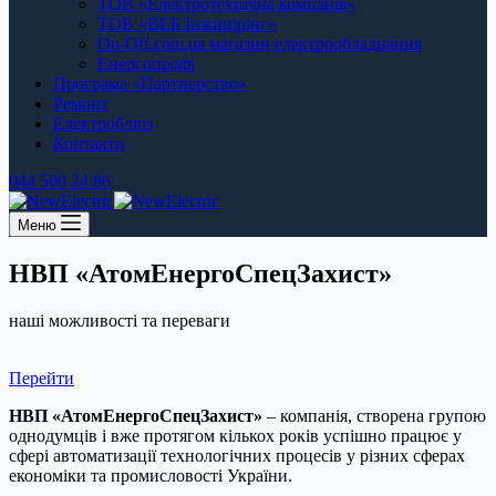
ТОВ «Електротехнічна компанія»
ТОВ «ВЕБ Інжинірінг»
On-Off.com.ua магазин електрообладнання
Енергопрофі
Програма «Партнерство»
Ремонт
Електроблюз
Контакти
044 500 24 86
Меню
НВП «АтомЕнергоСпецЗахист»
наші можливості та переваги
Перейти
НВП «АтомЕнергоСпецЗахист»
– компанія, створена групою
однодумців і вже протягом кількох років успішно працює у
сфері автоматизації технологічних процесів у різних сферах
економіки та промисловості України.