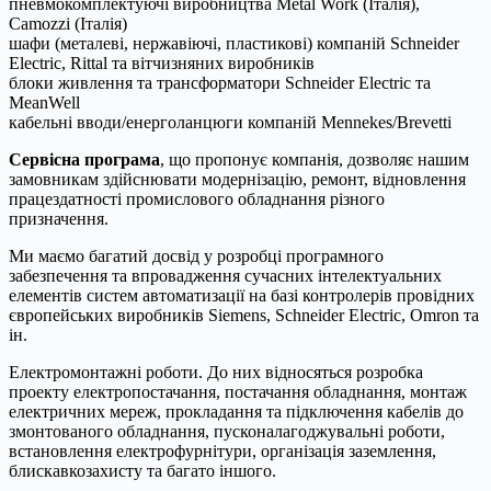
пневмокомплектуючі виробництва Metal Work (Італія),
Camozzi (Італія)
шафи (металеві, нержавіючі, пластикові) компаній Sсhnеider
Elеctriс, Rittal та вітчизняних виробників
блоки живлення та трансформатори Sсhnеider Elеctriс та
MeanWell
кабельні вводи/енерголанцюги компаній Mennekes/Brevetti
Сервісна програма
, що пропонує компанія, дозволяє нашим
замовникам здійснювати модернізацію, ремонт, відновлення
працездатності промислового обладнання різного
призначення.
Ми маємо багатий досвід у розробці програмного
забезпечення та впровадження сучасних інтелектуальних
елементів систем автоматизації на базі контролерів провідних
європейських виробників Siemens, Schneider Electric, Omron та
ін.
Електромонтажні роботи. До них відносяться розробка
проекту електропостачання, постачання обладнання, монтаж
електричних мереж, прокладання та підключення кабелів до
змонтованого обладнання, пусконалагоджувальні роботи,
встановлення електрофурнітури, організація заземлення,
блискавкозахисту та багато іншого.