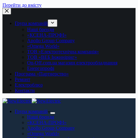
Перейти до вмісту
Група компаній
Наші бренди
«КСЕНА-ПРОФІ»
Apollo Group Company
«Omega World»
ТОВ «Електротехнічна компанія»
ТОВ «ВЕБ Інжинірінг»
On-Off.com.ua магазин електрообладнання
Енергопрофі
Програма «Партнерство»
Ремонт
Електроблюз
Контакти
Група компаній
Наші бренди
«КСЕНА-ПРОФІ»
Apollo Group Company
«Omega World»