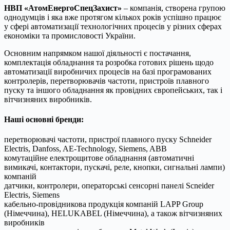
НВП «АтомЕнергоСпецЗахист»
– компанія, створена групою
однодумців і яка вже протягом кількох років успішно працює
у сфері автоматизації технологічних процесів у різних сферах
економіки та промисловості України.
Основним напрямком нашої діяльності є постачання,
комплектація обладнання та розробка готових рішень щодо
автоматизації виробничих процесів на базі програмованих
контролерів, перетворювачів частоти, пристроїв плавного
пуску та іншого обладнання як провідних європейських, так і
вітчизняних виробників.
Наші основні бренди:
перетворювачі частоти, пристрої плавного пуску Schneider
Electris, Danfoss, AE-Technology, Siemens, ABB
комутаційне електрощитове обладнання (автоматичні
вимикачі, контактори, пускачі, реле, кнопки, сигнальні лампи)
компаній
датчики, контролери, операторські сенсорні панелі Scneider
Electris, Siemens
кабельно-провідникова продукція компаній LAPP Group
(Німеччина), HELUKABEL (Німеччина), а також вітчизняних
виробників