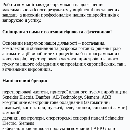
Робота компанії завжди спрямована на досягнення
максимально якісного результату у вирішенні поставлених
завдань, а високий професіоналізм наших співробітників є
запорукою її успіху.
Співпраця з нами є взаємовигідною та ефективною!
Основний напрямок нашої діяльності – постачання,
комплектація обладнання та розробка готових рішень щодо
автоматизації виробничих процесів на базі програмованих
контролерів, перетворювачів частоти, пристроїв плавного
пуску та іншого обладнання як провідних європейських, так і
вітчизняних виробників.
Наші основні бренди:
перетворювачі частоти, пристрої плавного пуску виробництва
Scneider Electris, Danfoss, AE-Technology, Siemens, ABB
комутаційне електрощитове обладнання (автоматичні
вимикачі, контактори, пускачі, реле, кнопки, сигнальні лампи)
компаній
датчики, контролери, операторські сенсорні панелі Sсhnеider
Elеctriс, Siemens
кабельно-провідникова продукція компаній LAPP Group