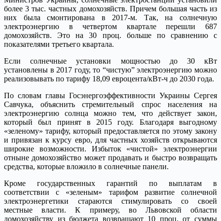
более 3 тыс. частных домохозяйств. Причем большая часть из
них была смонтирована в 2017-м. Так, на солнечную
электроэнергию в четвертом квартале перешли 687
домохозяйств. Это на 30 проц. больше по сравнению с
показателями третьего квартала.
Если солнечные установки мощностью до 30 кВт
установлены в 2017 году, то “чистую” электроэнергию можно
реализовывать по тарифу 18,09 евроцента/кВт-ч до 2030 года.
По словам главы Госэнергоэффективности Украины Сергея
Савчука, объяснить стремительный спрос населения на
электроэнергию солнца можно тем, что действует закон,
который был принят в 2015 году. Благодаря выгодному
«зеленому» тарифу, который предоставляется по этому закону
и привязан к курсу евро, для частных хозяйств открываются
широкие возможности. Избыток «чистой» электроэнергии
отныне домохозяйство может продавать и быстро возвращать
средства, которые вложило в солнечные панели.
Кроме государственных гарантий по выплатам в
соответствии с «зеленым» тарифом развитие солнечной
электроэнергетики стараются стимулировать со своей
местные власти. К примеру, во Львовской области
домохозяйству из бюджета возвращают 10 проц. от суммы