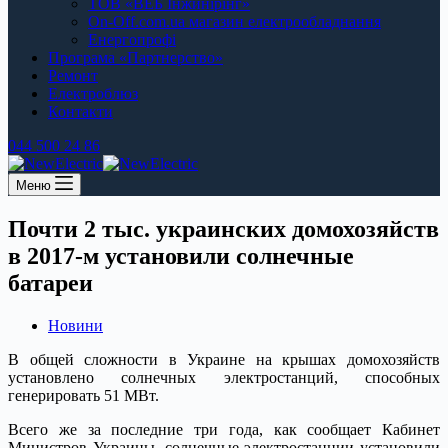
ТОВ «ВЕБ Інжинірінг»
On-Off.com.ua магазин електрообладнання
Енергопрофі
Програма «Партнерство»
Ремонт
Електроблюз
Контакти
044 500 24 86
Меню
Почти 2 тыс. украинских домохозяйств
в 2017-м установили солнечные
батареи
Новини
В общей сложности в Украине на крышах домохозяйств
установлено солнечных электростанций, способных
генерировать 51 МВт.
Всего же за последние три года, как сообщает Кабинет
Министров Украины, солнечные электростанции установили