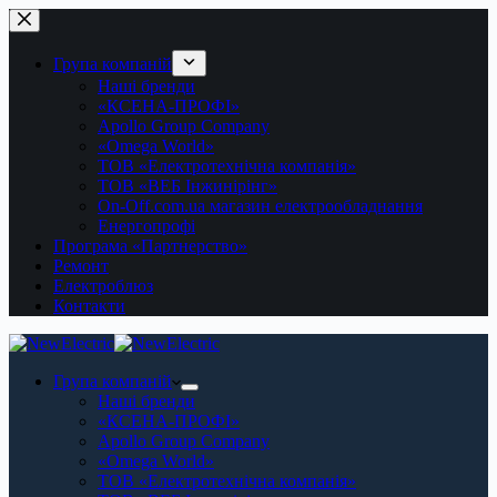
Перейти
до
вмісту
Група компаній
Наші бренди
«КСЕНА-ПРОФІ»
Apollo Group Company
«Omega World»
ТОВ «Електротехнічна компанія»
ТОВ «ВЕБ Інжинірінг»
On-Off.com.ua магазин електрообладнання
Енергопрофі
Програма «Партнерство»
Ремонт
Електроблюз
Контакти
Група компаній
Наші бренди
«КСЕНА-ПРОФІ»
Apollo Group Company
«Omega World»
ТОВ «Електротехнічна компанія»