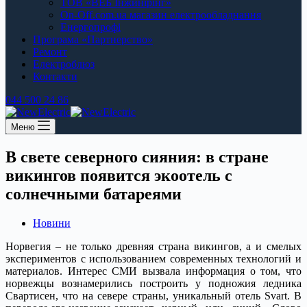
ТОВ «ВЕБ Інжинірінг»
On-Off.com.ua магазин електрообладнання
Енергопрофі
Програма «Партнерство»
Ремонт
Електроблюз
Контакти
044 500 24 86
Меню
В свете северного сияния: в стране
викингов появится экоотель с
солнечными батареями
Новини
Норвегия – не только древняя страна викингов, а и смелых
экспериментов с использованием современных технологий и
материалов. Интерес СМИ вызвала информация о том, что
норвежцы вознамерились построить у подножия ледника
Свартисен, что на севере страны, уникальный отель Svart. В