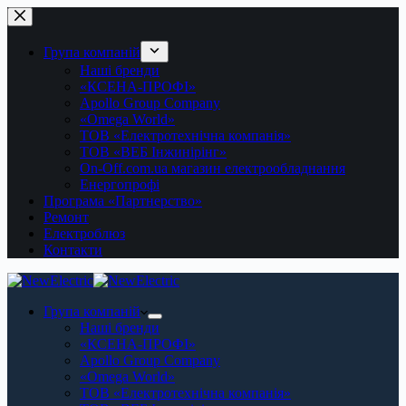
Перейти
до
вмісту
Група компаній
Наші бренди
«КСЕНА-ПРОФІ»
Apollo Group Company
«Omega World»
ТОВ «Електротехнічна компанія»
ТОВ «ВЕБ Інжинірінг»
On-Off.com.ua магазин електрообладнання
Енергопрофі
Програма «Партнерство»
Ремонт
Електроблюз
Контакти
Група компаній
Наші бренди
«КСЕНА-ПРОФІ»
Apollo Group Company
«Omega World»
ТОВ «Електротехнічна компанія»