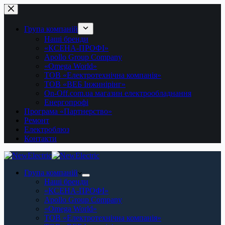
Перейти
до
вмісту
Група компаній
Наші бренди
«КСЕНА-ПРОФІ»
Apollo Group Company
«Omega World»
ТОВ «Електротехнічна компанія»
ТОВ «ВЕБ Інжинірінг»
On-Off.com.ua магазин електрообладнання
Енергопрофі
Програма «Партнерство»
Ремонт
Електроблюз
Контакти
Група компаній
Наші бренди
«КСЕНА-ПРОФІ»
Apollo Group Company
«Omega World»
ТОВ «Електротехнічна компанія»