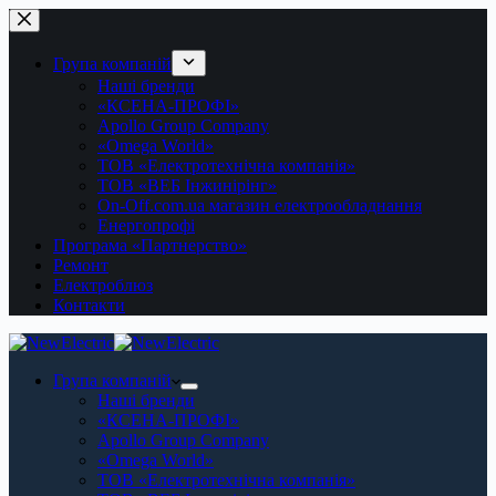
Перейти
до
вмісту
Група компаній
Наші бренди
«КСЕНА-ПРОФІ»
Apollo Group Company
«Omega World»
ТОВ «Електротехнічна компанія»
ТОВ «ВЕБ Інжинірінг»
On-Off.com.ua магазин електрообладнання
Енергопрофі
Програма «Партнерство»
Ремонт
Електроблюз
Контакти
Група компаній
Наші бренди
«КСЕНА-ПРОФІ»
Apollo Group Company
«Omega World»
ТОВ «Електротехнічна компанія»