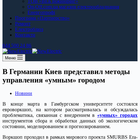
ТОВ «ВЕБ Інжинірінг»
On-Off.com.ua магазин електрообладнання
Енергопрофі
Програма «Партнерство»
Ремонт
Електроблюз
Контакти
044 500 24 86
Меню
В Германии Киев представил методы
управления «умным» городом
Новини
В конце марта в Гамбургском университете состоялся
евроворкшоп, на котором рассматривалась и обсуждалась
проблематика, связанная с внедрением в
«умных» городах
инструментов сбора и обработки данных об экологическом
состоянии, моделированием и прогнозированием.
Воркшоп проходил в рамках мирового проекта SMURBS Era-