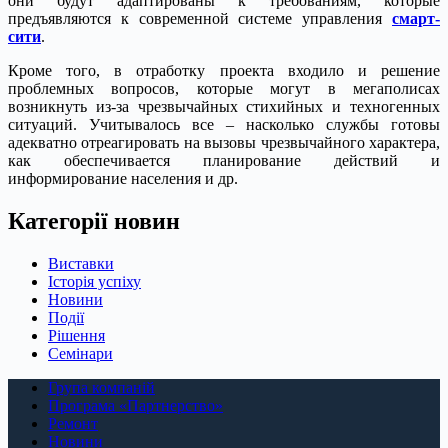
они будут адаптированы к требованиям, которые
предъявляются к современной системе управления
смарт-
сити
.
Кроме того, в отработку проекта входило и решение
проблемных вопросов, которые могут в мегаполисах
возникнуть из-за чрезвычайных стихийных и техногенных
ситуаций. Учитывалось все – насколько службы готовы
адекватно отреагировать на вызовы чрезвычайного характера,
как обеспечивается планирование действий и
информирование населения и др.
Категорії новин
Виставки
Історія успіху
Новини
Події
Рішення
Семінари
Група компаній
Програма «Партнерство»
Ремонт
Новини